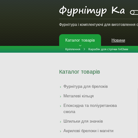
Фурнітура і комплектуючі для виготовлення с
Каталог товарів
Новини
Кріплення
Карабін для стрічки h43мм
Каталог товарів
Фурнітура для брелоків
Металеві кільця
Епоксидна та поліуретанова
смола
Шпильки для значків
Акрилові брелоки і магніти