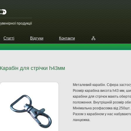
увенірної продукції
Статті
Відгуки
Контакти
Карабін для стрічки h43мм
Металевий карабін
.
Сфера
застос
Розмір
карабіна
висота
h43
мм
,
ши
карабіни
для
стрічок
мають
оберто
положення.
Внутрішній розмір
обе
Мінімальна
розфасовка
від
250шт
.
Разом з
карабіном
у нас
набувают
ланцюжка.