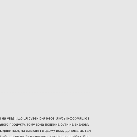
 на увазі
,
що
ця
сувенірка
несе
,
якусь інформацію
і
аного продукту
,
тому вона повинна бути
на
видному
к
кріпиться
,
на
лацкані
і
в
цьому
йому
допомагає
такі
й
або
цанги
ще
їх
називають
ювелірна
застібка
.
Для