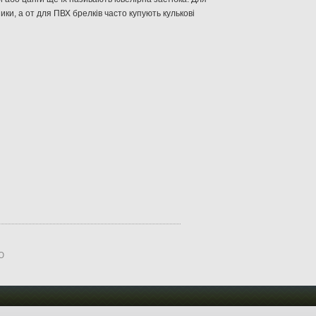
ники
,
а
от
для
ПВХ
брелків
часто купують
кулькові
 Ю