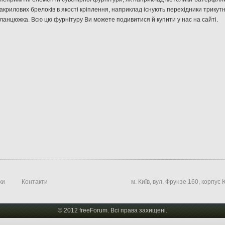
акрилових
брелоків
в якості кріплення
,
наприклад
існують перехідники
трикут
ланцюжка
.
Всю
цю
фурнітуру
Ви
можете
подивитися
й
купити
у нас
на
сайті
.
ки
Контакти
м. Київ, вул. Фрунзе 160, корпус
© 2012 freeForum. Всі права захищені.