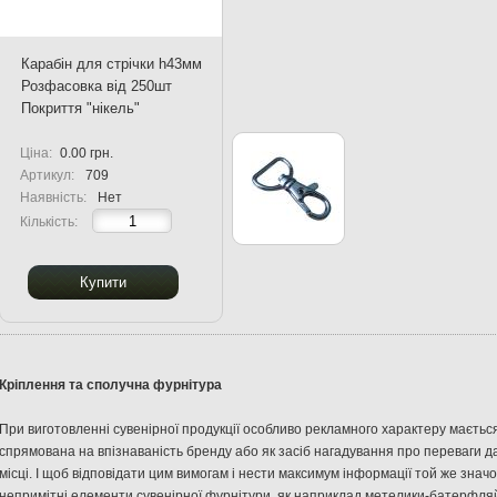
Карабін для стрічки h43мм
Розфасовка від 250шт
Покриття "нікель"
Ціна:
0.00 грн.
Артикул:
709
Наявність:
Нет
Кількість:
Купити
Кріплення
та
сполучна фурнітура
При
виготовленні
сувенірної продукції
особливо
рекламного
характеру
мається
спрямована
на
впізнаваність бренду
або як
засіб нагадування
про переваги
д
місці
.
І
щоб
відповідати цим вимогам і
нести
максимум
інформації
той же значо
непримітні
елементи
сувенірної
фурнітури
,
як
наприклад
метелики
-
батерфля