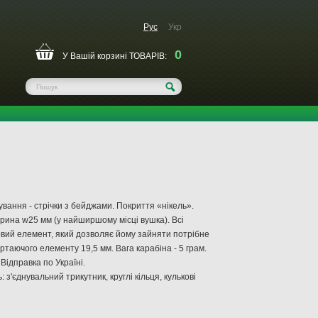
Рус
Укр
0
У Вашій корзині ТОВАРІВ:
ування -
стрічки
з бейджами
.
Покриття «
нікель
».
рина
w25
мм
(у найширшому
місці
вушка
)
.
Всі
вий елемент
,
який дозволяє
йому зайняти
потрібне
ртаючого
елементу
19,5
мм.
Вага
карабіна
-
5 грам
.
Відправка по
Україні
.
ь
:
з'єднувальний
трикутник
,
круглі
кільця
,
кулькові