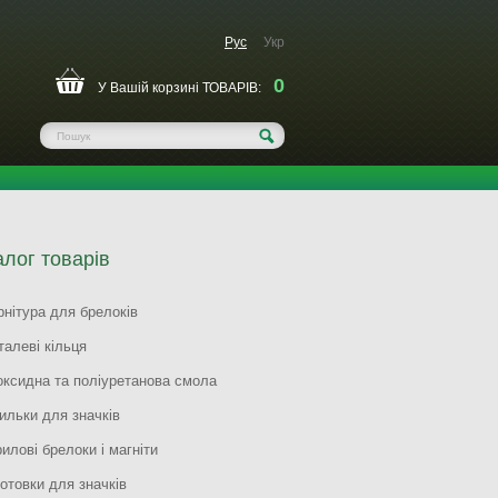
Рус
Укр
0
У Вашій корзині ТОВАРІВ:
алог товарів
нітура для брелоків
алеві кільця
оксидна та поліуретанова смола
ильки для значків
илові брелоки і магніти
отовки для значків