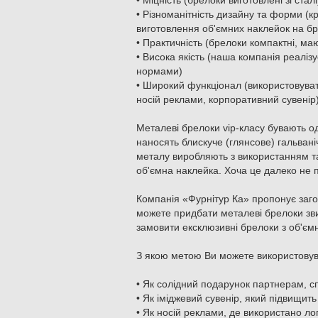
• Міцність (брелоки виготовлені зі сталі
• Різноманітність дизайну та форми (к
виготовлення об'ємних наклейок на б
• Практичність (брелоки компактні, ма
• Висока якість (наша компанія реаліз
нормами)
• Широкий функціонал (використовуват
носій реклами, корпоративний сувенір
Металеві брелоки vip-класу бувають о
наносять блискуче (глянсове) гальвані
металу виробляють з використанням та
об'ємна наклейка. Хоча це далеко не 
Компанія «Фурнітур Ка» пропонує загот
можете придбати металеві брелоки зви
замовити ексклюзивні брелоки з об'є
З якою метою Ви можете використовув
• Як солідний подарунок партнерам, сп
• Як іміджевий сувенір, який підвищить
• Як носій реклами, де використано ло