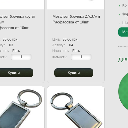
Кр
Фур
леві брелоки круглі
Металеві брелоки 27x37мм
мм
Расфасовка от 10шт
Шн
фасовка от 10шт
Ме
:
30.00 грн.
Ціна:
30.00 грн.
кул:
03
Артикул:
04
ність:
Есть
Наявність:
Есть
ість:
Кількість:
Див
Купити
Купити