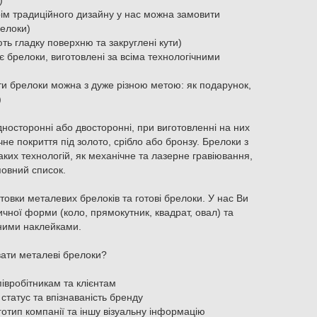
)
рім традиційного дизайну у нас можна замовити
релоки)
ють гладку поверхню та закруглені кути)
ує брелоки, виготовлені за всіма технологічними
и брелоки можна з дуже різною метою: як подарунок,
)
дносторонні або двосторонні, при виготовленні на них
чне покриття під золото, срібло або бронзу. Брелоки з
ких технологій, як механічне та лазерне гравіювання,
повний список.
овки металевих брелоків та готові брелоки. У нас Ви
чної форми (коло, прямокутник, квадрат, овал) та
мними наклейками.
ати металеві брелоки?
івробітникам та клієнтам
 статус та впізнаваність бренду
готип компанії та іншу візуальну інформацію