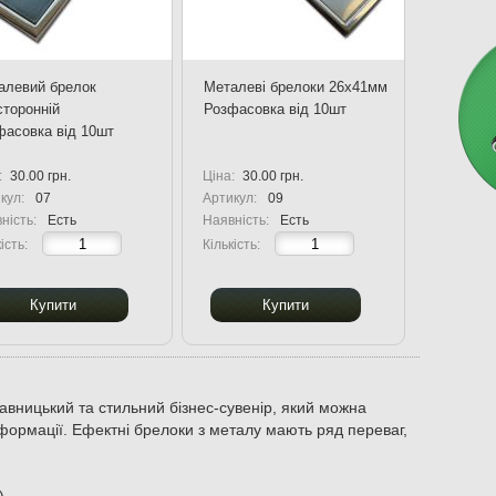
алевий брелок
Металеві брелоки 26х41мм
сторонній
Розфасовка від 10шт
фасовка від 10шт
:
30.00 грн.
Ціна:
30.00 грн.
кул:
07
Артикул:
09
ність:
Есть
Наявність:
Есть
ість:
Кількість:
Купити
Купити
авницький та стильний бізнес-сувенір, який можна
нформації. Ефектні брелоки з металу мають ряд переваг,