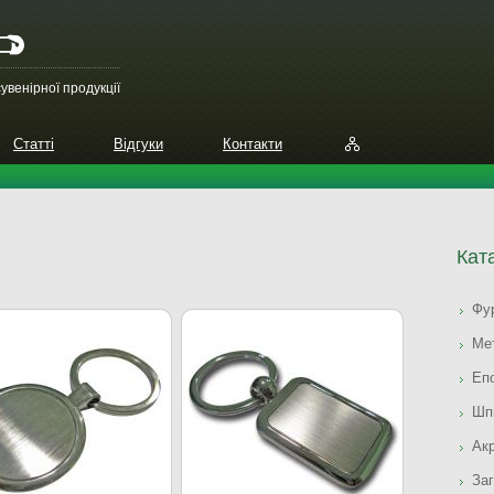
увенірної продукції
Статті
Відгуки
Контакти
Кат
Фур
Мет
Еп
Шп
Акр
Заг