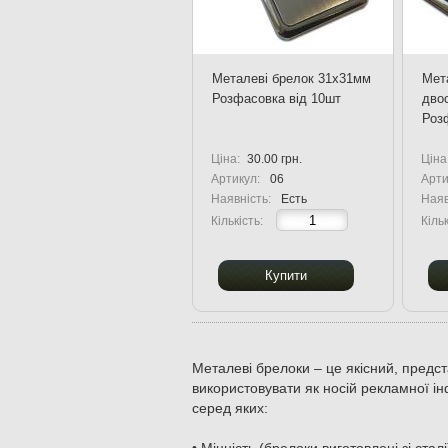
Металеві брелок 31x31мм
Мет
Розфасовка від 10шт
дво
Роз
Ціна:
30.00 грн.
Ціна
Артикул:
06
Арти
Наявність:
Есть
Наяв
Кількість:
Кільк
Купити
Металеві брелоки – це якісний, предст
використовувати як носій рекламної і
серед яких: