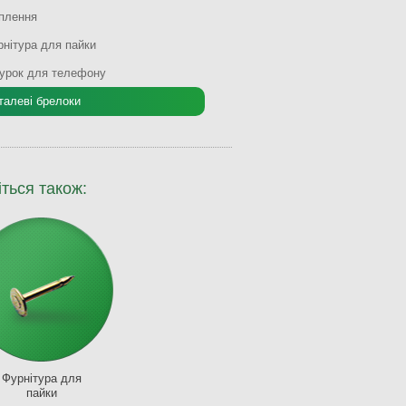
іплення
нітура для пайки
урок для телефону
талеві брелоки
іться також:
Фурнітура для
пайки