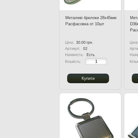
Металеві брелоки 28x45мм
Мета
Расфасовка от 10шт
D36
Рас
Ціна:
30.00 грн.
Ціна
Артикул:
02
Арти
Наявність:
Есть
Наяв
Кількість:
Кільк
Купити