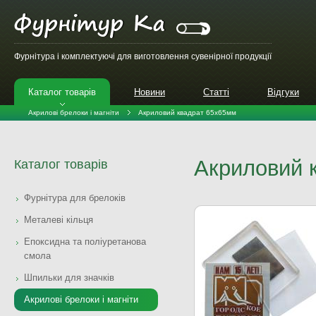
Фурнітура і комплектуючі для виготовлення сувенірної продукції
Каталог товарів
Новини
Статті
Відгуки
Акрилові брелоки і магніти
Акриловий квадрат 65х65мм
Акриловий 
Каталог товарів
Фурнітура для брелоків
Металеві кільця
Епоксидна та поліуретанова
смола
Шпильки для значків
Акрилові брелоки і магніти