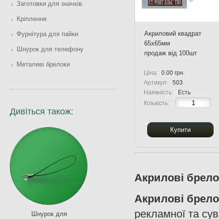
Заготовки для значків
Кріплення
Акриловий квадрат
Фурнітура для пайки
65х65мм
Шнурок для телефону
продаж від 100шт
Металеві брелоки
Ціна:
0.00 грн.
Артикул:
503
Наявність:
Есть
Кількість:
Дивіться також:
Купити
Акрилові брело
Акрилові брело
рекламної та су
Шнурок для