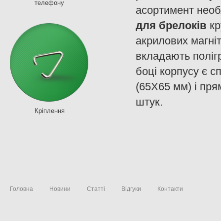
телефону
асортимент необх
для брелоків
кр
акрилових магніт
вкладають поліг
боці корпусу є с
(65Х65 мм) і пря
штук.
Кріплення
Головна
Новини
Статті
Відгуки
Контакти